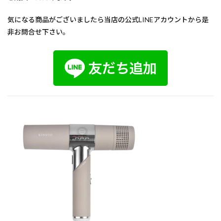
ブリーチ無し
ブリーチオンカラー
ブリーチ
気になる商品がございましたら当店の公式LINEアカウントから是
バレイヤージュ
30代からの美容室
ハイライトカラ
非お問合せ下さい。
ハイライト
ノンジアミン
トステア
トキオリミテッド
チューニングストレートが得意
チューニングストレート
スロウカラー
ストレート
シースルー
40代からの美容室
カット
ヘアカラー
パーマ
縮毛矯正
酸熱トリートメント
酸性ストレート
髪質改善
トリートメント
ヘアケア
お知らせ
ハイライトカラー
検索