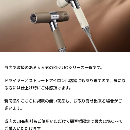
髪ドラ
韓国風が得意なサロン
韓国へア
赤ちゃん筆
烏丸御池女性スタッフ
英語対応美容室
英語可能美容室
美容室英語
縮毛矯正が得意
結婚相談
白髪染め
白髪ぼかしハイライト
白髪ぼかしが得意
白髪ぼかしカラーとは
白髪ぼかし
30代
ヘナカラー
黒木式酸性ストレート
shampoo blow
40代
当店で取扱のある大人気のKINUJOシリーズ一覧です。
エイジングケア
ウィービングカラー
イルミナカラー
イヤリングカラー
ドライヤーとストレートアイロンは店舗にもありますので、気にな
アディクシーカラー
Wカラー
る方には仕上げ時にご体感頂けます。
TOKIOリミテッドトリートメント
KINUJYOドライヤー
新商品やこちらに掲載の無い商品も、お取り寄せ出来る場合がご
からの美容室
Haircut
hair color
60代以降
ざいます。
60代
50代以降
50代からの美容室
50代
40代以降
カラーの違い
カットが得意
当店のLINE割引もご使用いただけて顧客様限定で最大10％OFFで
ご購入いただけます。
グレージュ
シークレットハイライト
ヘアアレンジ