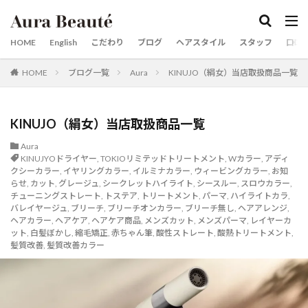
カテゴリー
HOME
English
こだわり
ブログ
ヘアスタイル
スタッフ
口コ
HOME
ブログ一覧
Aura
KINUJO（絹女）当店取扱商品一覧
タグ
20代30代40代50代60代
京都市役所
梅雨対策
市役所前
婚活用写真
婚活
女性スタイリスト
KINUJO（絹女）当店取扱商品一覧
前髪縮毛矯正
京都英語可能美容室
京都美容室
Aura
KINUJYOドライヤー
,
TOKIOリミテッドトリートメント
,
Wカラー
,
アディ
京都市役所前
京都
烏丸
三条河原町
クシーカラー
,
イヤリングカラー
,
イルミナカラー
,
ウィービングカラー
,
お知
三条
ロングスタイルが得意
らせ
,
カット
,
グレージュ
,
シークレットハイライト
,
シースルー
,
スロウカラー
,
チューニングストレート
,
トステア
,
トリートメント
,
パーマ
,
ハイライトカラ
,
レイヤーカットが得意な美容師
レイヤーカット
バレイヤージュ
,
ブリーチ
,
ブリーチオンカラー
,
ブリーチ無し
,
ヘアアレンジ
,
ヘアカラー
,
ヘアケア
,
ヘアケア商品
,
メンズカット
,
メンズパーマ
,
レイヤーカ
リタッチカラー 御池
メンズパーマ
メンズカット
ット
,
白髪ぼかし
,
縮毛矯正
,
赤ちゃん筆
,
酸性ストレート
,
酸熱トリートメント
,
マンツーマン
河原町
烏丸御池
ヘアケア商品
髪質改善
,
髪質改善カラー
酸熱トリートメントが得意
髪質改善メニュー
髪質改善が得意
髪質改善カラー
髪にドラマを
髪ドラつるりんちょ
髪ドラシャンプートリートメント