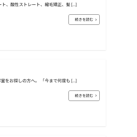
ト、酸性ストレート、縮毛矯正、髪 […]
ー
からの美容室
続きを読む
代
40代以降
ブリーチ無し
ラ
ハイライト
ーニングストレート
ー
パーマ
ヘアケア
をお探しの方へ。 「今まで何度も […]
続きを読む