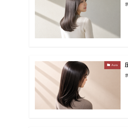
40代
エイジ
アディクシーカラ
Haircut
hair 
カラーの違い
ブリーチオンカラ
ノンジアミン
スロウカラー
縮毛矯正
酸
Aura
お知らせ
ハ