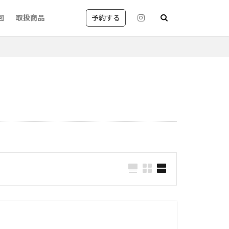
予約する
図
取扱商品
京都
レイヤーカット
丸御池
質改善カラー
国風が得意なサロン
美容室英語
shampoo blow