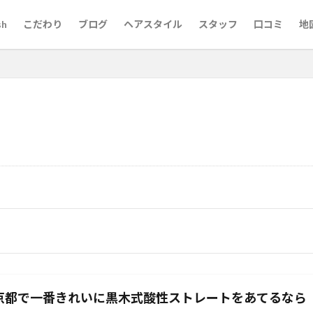
sh
こだわり
ブログ
ヘアスタイル
スタッフ
口コミ
地
代60代
京都市役所
梅雨対策
市役所前
婚活用写真
婚活
前髪縮毛矯正
京都英語可能美容室
京都美容室
京都市役所前
原町
三条
ロングスタイルが得意
レイヤーカットが得意な美容師
池
メンズパーマ
メンズカット
マンツーマン
河原町
烏
酸熱トリートメントが得意
髪質改善メニュー
髪質改善が得意
髪
髪ドラつるりんちょ
髪ドラシャンプートリートメント
髪ドラ
韓
ちゃん筆
烏丸御池女性スタッフ
英語対応美容室
英語可能美容室
結婚相談
白髪染め
白髪ぼかしハイライト
白髪ぼかしが得意
京都で一番きれいに黒木式酸性ストレートをあてるなら
とは
白髪ぼかし
30代
ヘナカラー
黒木式酸性ストレート