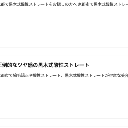
京都で黒木式酸性ストレートをお探しの方へ 京都市で黒木式酸性ストレー
ングケア
ウィービングカラー
イルミナカラー
イヤリングカラー
ー
Wカラー
TOKIOリミテッドトリートメント
KINUJYOドライヤ
color
60代以降
60代
50代以降
50代からの美容室
50
カットが得意
グレージュ
シークレットハイライト
ヘアアレンジ
ー
ブリーチ
バレイヤージュ
30代からの美容室
ハイライトカ
トステア
トキオリミテッド
チューニングストレートが得意
チュ
ストレート
シースルー
40代からの美容室
カット
ヘアカラ
圧倒的なツヤ感の黒木式酸性ストレート
熱トリートメント
酸性ストレート
髪質改善
トリートメント
イライトカラー
京都市で縮毛矯正や酸性ストレート、黒木式酸性ストレートが得意な美容室
検索