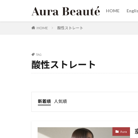
HOME
Engli
カテゴリー
HOME
酸性ストレート
タグ
TAG
20代30代40代50
酸性ストレート
女性スタイリスト
烏丸
三条河
リタッチカラー 御
ヘアケア商品
新着順
人気順
髪にドラマを
韓国へア
赤
縮毛矯正が得意
Aura
白髪ぼかしカラー