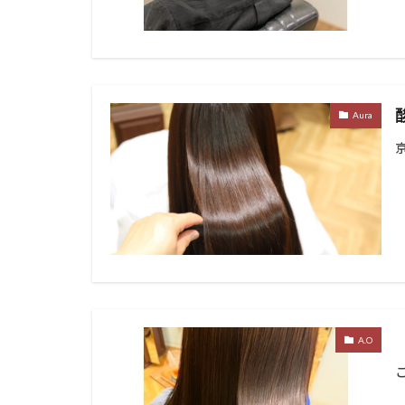
Aura
A.O