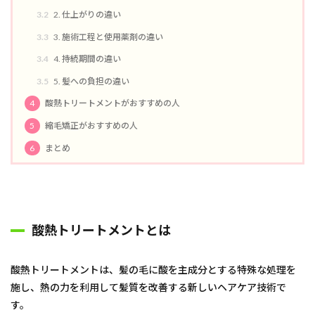
3.2
2. 仕上がりの違い
ブリーチ無し
ブリーチオンカラー
ブリーチ
3.3
3. 施術工程と使用薬剤の違い
バレイヤージュ
30代からの美容室
ハイライトカラ
3.4
4. 持続期間の違い
ハイライト
ノンジアミン
トステア
3.5
5. 髪への負担の違い
トキオリミテッド
チューニングストレートが得意
チューニングストレート
スロウカラー
ストレート
4
酸熱トリートメントがおすすめの人
シースルー
40代からの美容室
カット
5
縮毛矯正がおすすめの人
ヘアカラー
パーマ
縮毛矯正
6
まとめ
酸熱トリートメント
酸性ストレート
髪質改善
トリートメント
ヘアケア
お知らせ
ハイライトカラー
酸熱トリートメントとは
検索
酸熱トリートメントは、髪の毛に酸を主成分とする特殊な処理を
施し、熱の力を利用して髪質を改善する新しいヘアケア技術で
す。