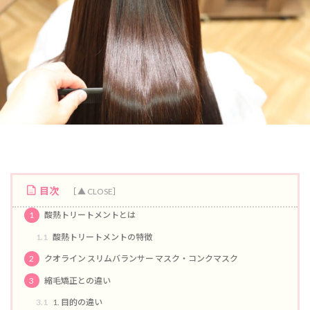
髪ドラ
韓国風が得意なサロン
韓国へア
赤ちゃん筆
烏丸御池女性スタッフ
英語対応美容室
英語可能美容室
美容室英語
縮毛矯正が得意
結婚相談
白髪染め
白髪ぼかしハイライト
白髪ぼかしが得意
白髪ぼかしカラーとは
白髪ぼかし
30代
ヘナカラー
黒木式酸性ストレート
shampoo blow
40代
エイジングケア
ウィービングカラー
イルミナカラー
イヤリングカラー
目次
アディクシーカラー
Wカラー
1
酸熱トリートメントとは
TOKIOリミテッドトリートメント
KINUJYOドライヤー
1.1
酸熱トリートメントの特徴
からの美容室
Haircut
hair color
60代以降
2
クオライン スリムバランサー マスク・コンクマスク
60代
50代以降
50代からの美容室
50代
3
縮毛矯正との違い
40代以降
カラーの違い
カットが得意
3.1
1. 目的の違い
グレージュ
シークレットハイライト
ヘアアレンジ