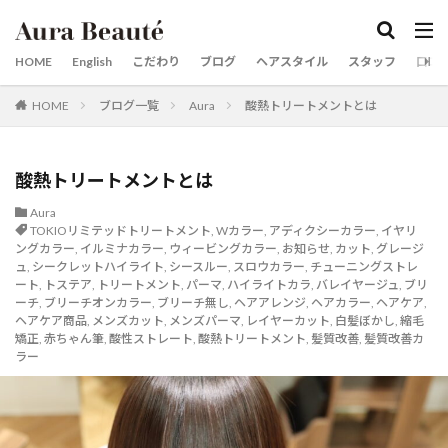
カテゴリー
HOME
English
こだわり
ブログ
ヘアスタイル
スタッフ
口コ
HOME
ブログ一覧
Aura
酸熱トリートメントとは
タグ
20代30代40代50代60代
京都市役所
梅雨対策
市役所前
婚活用写真
婚活
女性スタイリスト
酸熱トリートメントとは
前髪縮毛矯正
京都英語可能美容室
京都美容室
Aura
TOKIOリミテッドトリートメント
,
Wカラー
,
アディクシーカラー
,
イヤリ
京都市役所前
京都
烏丸
三条河原町
ングカラー
,
イルミナカラー
,
ウィービングカラー
,
お知らせ
,
カット
,
グレージ
三条
ロングスタイルが得意
ュ
,
シークレットハイライト
,
シースルー
,
スロウカラー
,
チューニングストレ
ート
,
トステア
,
トリートメント
,
パーマ
,
ハイライトカラ
,
バレイヤージュ
,
ブリ
レイヤーカットが得意な美容師
レイヤーカット
ーチ
,
ブリーチオンカラー
,
ブリーチ無し
,
ヘアアレンジ
,
ヘアカラー
,
ヘアケア
,
ヘアケア商品
,
メンズカット
,
メンズパーマ
,
レイヤーカット
,
白髪ぼかし
,
縮毛
リタッチカラー 御池
メンズパーマ
メンズカット
矯正
,
赤ちゃん筆
,
酸性ストレート
,
酸熱トリートメント
,
髪質改善
,
髪質改善カ
マンツーマン
河原町
烏丸御池
ヘアケア商品
ラー
酸熱トリートメントが得意
髪質改善メニュー
髪質改善が得意
髪質改善カラー
髪にドラマを
髪ドラつるりんちょ
髪ドラシャンプートリートメント