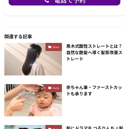
電話で予約
関連する記事
黒木式酸性ストレートとは？
Aura
自然な艶髪へ導く髪質改善ス
トレート
赤ちゃん筆・ファーストカッ
Aura
トも承ります
髪にドラマを つるりんちょ髪
Aura