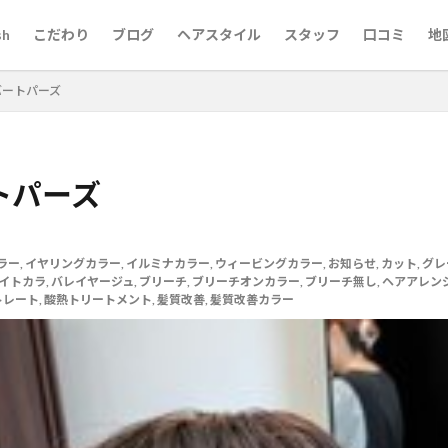
sh
こだわり
ブログ
ヘアスタイル
スタッフ
口コミ
地
バートパーズ
トパーズ
代60代
京都市役所
梅雨対策
市役所前
婚活用写真
婚活
前髪縮毛矯正
京都英語可能美容室
京都美容室
京都市役所前
原町
三条
ロングスタイルが得意
レイヤーカットが得意な美容師
ラー
,
イヤリングカラー
,
イルミナカラー
,
ウィービングカラー
,
お知らせ
,
カット
,
グレ
イトカラ
,
バレイヤージュ
,
ブリーチ
,
ブリーチオンカラー
,
ブリーチ無し
,
ヘアアレン
池
メンズパーマ
メンズカット
マンツーマン
河原町
烏
トレート
,
酸熱トリートメント
,
髪質改善
,
髪質改善カラー
酸熱トリートメントが得意
髪質改善メニュー
髪質改善が得意
髪
髪ドラつるりんちょ
髪ドラシャンプートリートメント
髪ドラ
韓
ちゃん筆
烏丸御池女性スタッフ
英語対応美容室
英語可能美容室
結婚相談
白髪染め
白髪ぼかしハイライト
白髪ぼかしが得意
とは
白髪ぼかし
30代
ヘナカラー
黒木式酸性ストレート