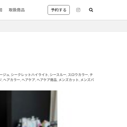
予約する
図
取扱商品
京都
レイヤーカット
ージュ
,
シークレットハイライト
,
シースルー
,
スロウカラー
,
チ
ジ
,
ヘアカラー
,
ヘアケア
,
ヘアケア商品
,
メンズカット
,
メンズパ
丸御池
質改善カラー
国風が得意なサロン
美容室英語
shampoo blow