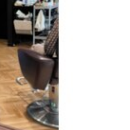
ー
からの美容室
代
40代以降
ブリーチ無し
ラ
ハイライト
ーニングストレート
ー
パーマ
ヘアケア