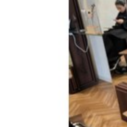
40代
エイジ
アディクシーカラ
Haircut
hair 
カラーの違い
ブリーチオンカラ
ノンジアミン
スロウカラー
縮毛矯正
酸
お知らせ
ハ