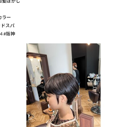
#白髪ぼかし
カラー
ッドスパ
4 #阪神