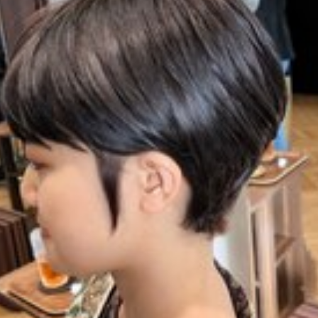
ングケア
ウィービングカラー
イルミナカラー
イヤリングカラー
ー
Wカラー
TOKIOリミテッドトリートメント
KINUJYOドライヤ
color
60代以降
60代
50代以降
50代からの美容室
50
カットが得意
グレージュ
シークレットハイライト
ヘアアレンジ
ー
ブリーチ
バレイヤージュ
30代からの美容室
ハイライトカ
トステア
トキオリミテッド
チューニングストレートが得意
チュ
ストレート
シースルー
40代からの美容室
カット
ヘアカラ
熱トリートメント
酸性ストレート
髪質改善
トリートメント
イライトカラー
検索