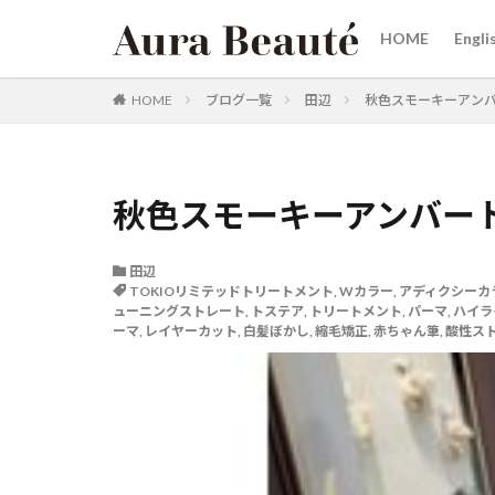
HOME
Engli
カテゴリー
HOME
ブログ一覧
田辺
秋色スモーキーアン
タグ
秋色スモーキーアンバー
20代30代40代50
女性スタイリスト
田辺
烏丸
三条河
TOKIOリミテッドトリートメント
,
Wカラー
,
アディクシーカ
ューニングストレート
,
トステア
,
トリートメント
,
パーマ
,
ハイラ
リタッチカラー 御
ーマ
,
レイヤーカット
,
白髪ぼかし
,
縮毛矯正
,
赤ちゃん筆
,
酸性ス
ヘアケア商品
髪にドラマを
韓国へア
赤
縮毛矯正が得意
白髪ぼかしカラー