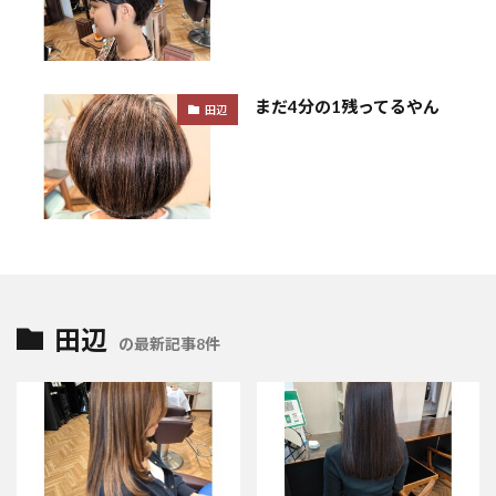
まだ4分の1残ってるやん
田辺
田辺
の最新記事8件