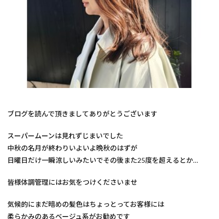
髪ドラ
韓国風が得意なサロン
韓国へア
赤ちゃん筆
烏丸御池女性スタッフ
英語対応美容室
英語可能美容室
美容室英語
縮毛矯正が得意
結婚相談
白髪染め
白髪ぼかしハイライト
白髪ぼかしが得意
白髪ぼかしカラーとは
白髪ぼかし
30代
ヘナカラー
黒木式酸性ストレート
shampoo blow
40代
ブログを読んで頂きましてありがとうございます
エイジングケア
ウィービングカラー
イルミナカラー
イヤリングカラー
スーパームーンは見れずじまいでした
アディクシーカラー
Wカラー
中秋の名月が終わりいよいよ晩秋のはずが
TOKIOリミテッドトリートメント
KINUJYOドライヤー
日曜日だけ一瞬涼しいみたいでその後また25度を超えるとか…
からの美容室
Haircut
hair color
60代以降
皆様体調管理にはお気をつけくださいませ
60代
50代以降
50代からの美容室
50代
40代以降
カラーの違い
カットが得意
気候的にまだ暗めの髪色はちょっとってお客様には
柔らかみのあるベージュ系がお勧めです
グレージュ
シークレットハイライト
ヘアアレンジ