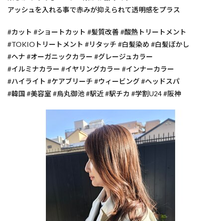
アッシュを入れる事で赤みが抑えられて透明感をプラス
ブリーチ無し
ブリーチオンカラー
ブリーチ
バレイヤージュ
30代からの美容室
ハイライトカラ
#カット #ショートカット #髪質改善 #酸熱トリートメント
ハイライト
ノンジアミン
トステア
#TOKIOトリートメント #リタッチ #白髪染め #白髪ぼかし
#ヘナ #オーガニックカラー #グレージュカラー
トキオリミテッド
チューニングストレートが得意
#イルミナカラー #イヤリングカラー #インナーカラー
チューニングストレート
スロウカラー
ストレート
#ハイライト #ケアブリーチ #ウィービング #ヘッドスパ
シースルー
40代からの美容室
カット
#韓国 #美容室 #烏丸御池 #駅近 #駅チカ #学割U24 #阪神
ヘアカラー
パーマ
縮毛矯正
酸熱トリートメント
酸性ストレート
髪質改善
トリートメント
ヘアケア
お知らせ
ハイライトカラー
検索