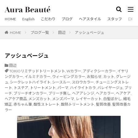
カテゴリー
HOME
English
こだわり
ブログ
ヘアスタイル
スタッフ
口コ
HOME
ブログ一覧
田辺
アッシュベージュ
タグ
20代30代40代50代60代
京都市役所
梅雨対策
市役所前
婚活用写真
婚活
女性スタイリスト
アッシュベージュ
前髪縮毛矯正
京都英語可能美容室
京都美容室
田辺
TOKIOリミテッドトリートメント
,
Wカラー
,
アディクシーカラー
,
イヤリ
京都市役所前
京都
烏丸
三条河原町
ングカラー
,
イルミナカラー
,
ウィービングカラー
,
お知らせ
,
カット
,
グレージ
三条
ロングスタイルが得意
ュ
,
シークレットハイライト
,
シースルー
,
スロウカラー
,
チューニングストレ
ート
,
トステア
,
トリートメント
,
パーマ
,
ハイライトカラ
,
バレイヤージュ
,
ブリ
レイヤーカットが得意な美容師
レイヤーカット
ーチ
,
ブリーチオンカラー
,
ブリーチ無し
,
ヘアアレンジ
,
ヘアカラー
,
ヘアケア
,
ヘアケア商品
,
メンズカット
,
メンズパーマ
,
レイヤーカット
,
白髪ぼかし
,
縮毛
リタッチカラー 御池
メンズパーマ
メンズカット
矯正
,
赤ちゃん筆
,
酸性ストレート
,
酸熱トリートメント
,
髪質改善
,
髪質改善カ
マンツーマン
河原町
烏丸御池
ヘアケア商品
ラー
酸熱トリートメントが得意
髪質改善メニュー
髪質改善が得意
髪質改善カラー
髪にドラマを
髪ドラつるりんちょ
髪ドラシャンプートリートメント