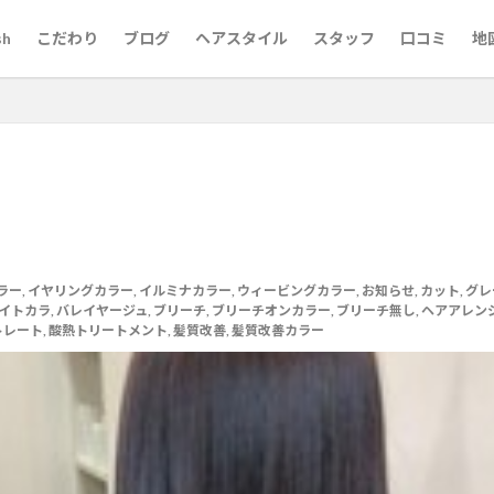
sh
こだわり
ブログ
ヘアスタイル
スタッフ
口コミ
地
代60代
京都市役所
梅雨対策
市役所前
婚活用写真
婚活
前髪縮毛矯正
京都英語可能美容室
京都美容室
京都市役所前
原町
三条
ロングスタイルが得意
レイヤーカットが得意な美容師
ラー
,
イヤリングカラー
,
イルミナカラー
,
ウィービングカラー
,
お知らせ
,
カット
,
グレ
イトカラ
,
バレイヤージュ
,
ブリーチ
,
ブリーチオンカラー
,
ブリーチ無し
,
ヘアアレン
池
メンズパーマ
メンズカット
マンツーマン
河原町
烏
トレート
,
酸熱トリートメント
,
髪質改善
,
髪質改善カラー
酸熱トリートメントが得意
髪質改善メニュー
髪質改善が得意
髪
髪ドラつるりんちょ
髪ドラシャンプートリートメント
髪ドラ
韓
ちゃん筆
烏丸御池女性スタッフ
英語対応美容室
英語可能美容室
結婚相談
白髪染め
白髪ぼかしハイライト
白髪ぼかしが得意
とは
白髪ぼかし
30代
ヘナカラー
黒木式酸性ストレート