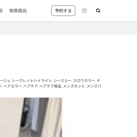
予約する
図
取扱商品
京都
レイヤーカット
ージュ
,
シークレットハイライト
,
シースルー
,
スロウカラー
,
チ
ジ
,
ヘアカラー
,
ヘアケア
,
ヘアケア商品
,
メンズカット
,
メンズパ
丸御池
質改善カラー
国風が得意なサロン
美容室英語
shampoo blow