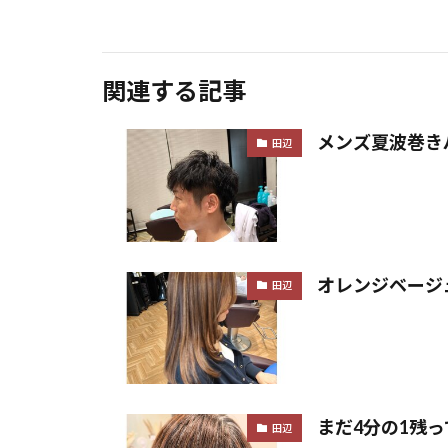
関連する記事
メンズ夏波巻き
田辺
オレンジベージ
田辺
まだ4分の1残
田辺