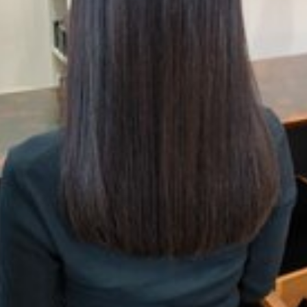
ングケア
ウィービングカラー
イルミナカラー
イヤリングカラー
ー
Wカラー
TOKIOリミテッドトリートメント
KINUJYOドライヤ
color
60代以降
60代
50代以降
50代からの美容室
50
カットが得意
グレージュ
シークレットハイライト
ヘアアレンジ
ー
ブリーチ
バレイヤージュ
30代からの美容室
ハイライトカ
トステア
トキオリミテッド
チューニングストレートが得意
チュ
ストレート
シースルー
40代からの美容室
カット
ヘアカラ
熱トリートメント
酸性ストレート
髪質改善
トリートメント
イライトカラー
検索