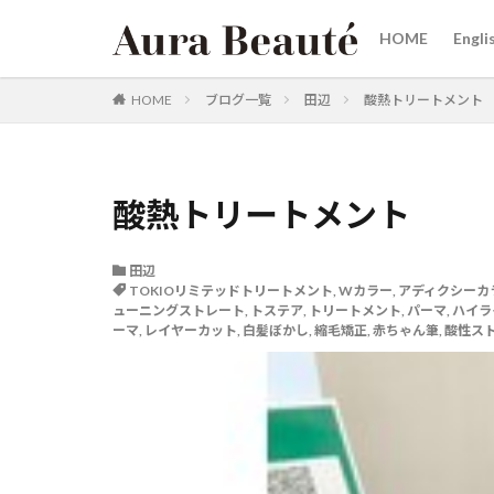
HOME
Engli
カテゴリー
HOME
ブログ一覧
田辺
酸熱トリートメント
タグ
酸熱トリートメント
20代30代40代50
女性スタイリスト
田辺
烏丸
三条河
TOKIOリミテッドトリートメント
,
Wカラー
,
アディクシーカ
ューニングストレート
,
トステア
,
トリートメント
,
パーマ
,
ハイラ
リタッチカラー 御
ーマ
,
レイヤーカット
,
白髪ぼかし
,
縮毛矯正
,
赤ちゃん筆
,
酸性ス
ヘアケア商品
髪にドラマを
韓国へア
赤
縮毛矯正が得意
白髪ぼかしカラー