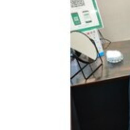
40代
エイジ
アディクシーカラ
Haircut
hair 
カラーの違い
ブリーチオンカラ
ノンジアミン
スロウカラー
縮毛矯正
酸
お知らせ
ハ