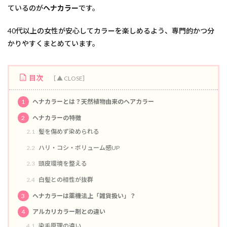
ているのが
ヘナカラー
です。
ブリーチ無し
ブリーチオンカラー
ブリーチ
バレイヤージュ
30代からの美容室
ハイライトカラ
40代以上の女性が安心してカラーを楽しめるよう、専門的かつ分
かりやすくまとめています。
ハイライト
ノンジアミン
トステア
トキオリミテッド
チューニングストレートが得意
チューニングストレート
スロウカラー
ストレート
目次
シースルー
40代からの美容室
カット
1
ヘナカラーとは？天然植物由来のヘアカラー
ヘアカラー
パーマ
縮毛矯正
2
ヘナカラーの特徴
酸熱トリートメント
酸性ストレート
髪質改善
2.1
髪を傷めず染められる
トリートメント
ヘアケア
お知らせ
2.2
ハリ・コシ・ボリューム感UP
ハイライトカラー
2.3
頭皮環境を整える
検索
2.4
白髪との相性が抜群
3
ヘナカラーは薬機法上「雑貨扱い」？
4
アルカリカラー剤との違い
4.1
染毛原理の違い