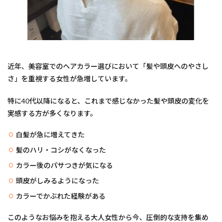
髪ドラ
韓国風が得意なサロン
韓国へア
赤ちゃん筆
烏丸御池女性スタッフ
英語対応美容室
英語可能美容室
美容室英語
縮毛矯正が得意
結婚相談
白髪染め
白髪ぼかしハイライト
近年、美容室でのヘアカラー選びにおいて「髪や頭皮へのやさし
白髪ぼかしが得意
白髪ぼかしカラーとは
さ」を重視する女性が急増しています。
白髪ぼかし
30代
ヘナカラー
特に40代以降になると、これまで感じなかった髪や頭皮の変化を
黒木式酸性ストレート
shampoo blow
40代
実感する方が多くなります。
エイジングケア
ウィービングカラー
イルミナカラー
イヤリングカラー
白髪が急に増えてきた
アディクシーカラー
Wカラー
髪のハリ・コシがなくなった
TOKIOリミテッドトリートメント
KINUJYOドライヤー
カラー後のパサつきが気になる
からの美容室
Haircut
hair color
60代以降
頭皮がしみるようになった
60代
50代以降
50代からの美容室
50代
カラーでかぶれた経験がある
40代以降
カラーの違い
カットが得意
このようなお悩みを抱える大人女性から今、圧倒的な支持を集め
グレージュ
シークレットハイライト
ヘアアレンジ