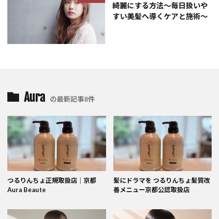
綺麗にする方法〜毎日扱いや
すい美髪へ導くケアと施術〜
Aura
の最新記事8件
つるりんちょ正規取扱店｜京都
髪にドラマを つるりんちょ髪質改
Aura Beaute
善メニュー京都公認取扱店