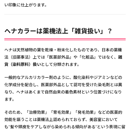
い印象に仕上がります。
ヘナカラーは薬機法上「雑貨扱い」？
ヘナは天然植物の葉を乾燥・粉末化したものであり、日本の薬機
法（旧薬事法）上では「医薬部外品」や「化粧品」ではなく、
雑
貨（染料原料）扱い
として分類されます。
一般的なアルカリカラー剤のように、酸化染料やジアミンなどの
化学成分を配合し、医薬部外品として認可を受けた染毛剤とは異
なり、ヘナはあくまで自然由来の着色素材という位置づけになり
ます。
そのため、「治療効果」「育毛効果」「発毛効果」などの医薬的
効能を謳うことは薬機法上認められておらず、美容室において
も“髪や頭皮をケアしながら染められる傾向がある”という表現に留