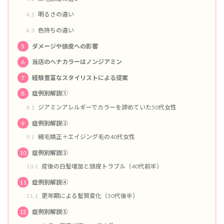
4.2
明るさの違い
4.3
色持ちの違い
5
ダメージや頭皮への影響
6
当店のヘナカラーはノンジアミン
7
経験豊富なスタイリストによる提案
8
症例別解説①
8.1
ジアミンアレルギーでカラーを諦めていた50代女性
9
症例別解説②
9.1
縮毛矯正＋エイジング毛の40代女性
10
症例別解説③
10.1
産後の白髪増加と頭皮トラブル（40代前半）
11
症例別解説④
11.1
更年期による髪質変化（50代後半）
12
症例別解説⑤