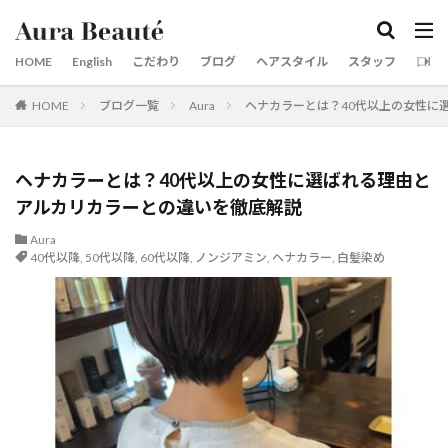
カテゴリー
HOME
English
こだわり
ブログ
ヘアスタイル
スタッフ
口コ
HOME
ブログ一覧
Aura
ヘナカラーとは？40代以上の女性に
タグ
20代30代40代50代60代
京都市役所
梅雨対策
市役所前
婚活用写真
婚活
女性スタイリスト
ヘナカラーとは？40代以上の女性に選ばれる理由と
前髪縮毛矯正
京都英語可能美容室
京都美容室
アルカリカラーとの違いを徹底解説
京都市役所前
京都
烏丸
三条河原町
Aura
40代以降
,
50代以降
,
60代以降
,
ノンジアミン
,
ヘナカラー
,
白髪染め
三条
ロングスタイルが得意
レイヤーカットが得意な美容師
レイヤーカット
リタッチカラー 御池
メンズパーマ
メンズカット
マンツーマン
河原町
烏丸御池
ヘアケア商品
酸熱トリートメントが得意
髪質改善メニュー
髪質改善が得意
髪質改善カラー
髪にドラマを
髪ドラつるりんちょ
髪ドラシャンプートリートメント