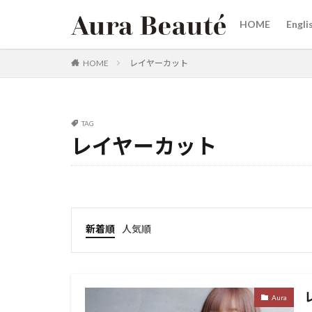
HOME
Engli
カテゴリー
HOME
レイヤーカット
タグ
TAG
20代30代40代50
レイヤーカット
女性スタイリスト
烏丸
三条河
リタッチカラー 御
ヘアケア商品
新着順
人気順
髪にドラマを
韓国へア
赤
縮毛矯正が得意
Aura
白髪ぼかしカラー