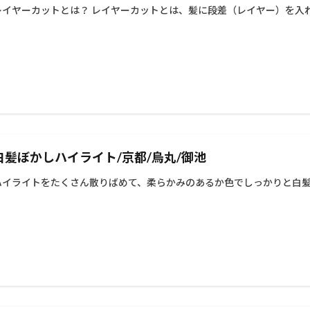
レイヤーカットとは？ レイヤーカットとは、髪に段差（レイヤー）を入れ
ングケア
ウィービングカラー
イルミナカラー
イヤリングカラー
ー
Wカラー
TOKIOリミテッドトリートメント
KINUJYOドライヤ
color
60代以降
60代
50代以降
50代からの美容室
50
カットが得意
グレージュ
シークレットハイライト
ヘアアレンジ
ー
ブリーチ
バレイヤージュ
30代からの美容室
ハイライトカ
トステア
トキオリミテッド
チューニングストレートが得意
チュ
ストレート
シースルー
40代からの美容室
カット
ヘアカラ
白髪ぼかしハイライト/京都/烏丸/御池
熱トリートメント
酸性ストレート
髪質改善
トリートメント
イライトカラー
ハイライトをたくさん散りばめて、柔らかみのあるか色でしっかりと白髪を
検索