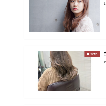
40代
エイジ
アディクシーカラ
Haircut
hair 
カラーの違い
ブリーチオンカラ
ノンジアミン
スロウカラー
縮毛矯正
酸
佐々木
お知らせ
ハ