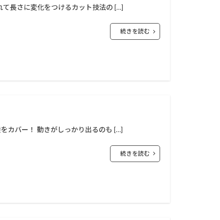
て長さに変化をつけるカット技法の […]
ー
からの美容室
続きを読む
代
40代以降
ブリーチ無し
ラ
ハイライト
ーニングストレート
ー
パーマ
ヘアケア
カバー！ 動きがしっかり出るのも […]
続きを読む