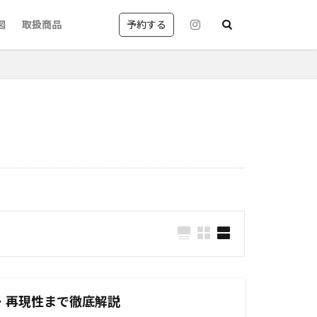
予約する
図
取扱商品
京都
レイヤーカット
丸御池
質改善カラー
国風が得意なサロン
美容室英語
・再現性まで徹底解説
shampoo blow