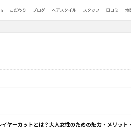
sh
こだわり
ブログ
ヘアスタイル
スタッフ
口コミ
地
代60代
京都市役所
梅雨対策
市役所前
婚活用写真
婚活
前髪縮毛矯正
京都英語可能美容室
京都美容室
京都市役所前
原町
三条
ロングスタイルが得意
レイヤーカットが得意な美容師
池
メンズパーマ
メンズカット
マンツーマン
河原町
烏
酸熱トリートメントが得意
髪質改善メニュー
髪質改善が得意
髪
髪ドラつるりんちょ
髪ドラシャンプートリートメント
髪ドラ
韓
ちゃん筆
烏丸御池女性スタッフ
英語対応美容室
英語可能美容室
結婚相談
白髪染め
白髪ぼかしハイライト
白髪ぼかしが得意
レイヤーカットとは？大人女性のための魅力・メリット
とは
白髪ぼかし
30代
ヘナカラー
黒木式酸性ストレート