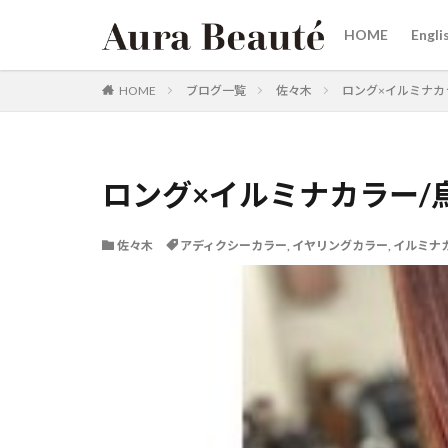
HOME
Engli
カテゴリー
HOME
ブログ一覧
佐々木
ロング×イルミナカ
タグ
ロング×イルミナカラー/
20代30代40代50
女性スタイリスト
佐々木
アディクシーカラー
,
イヤリングカラー
,
イルミナ
烏丸
三条河
リタッチカラー 御
ヘアケア商品
髪にドラマを
韓国へア
赤
縮毛矯正が得意
白髪ぼかしカラー