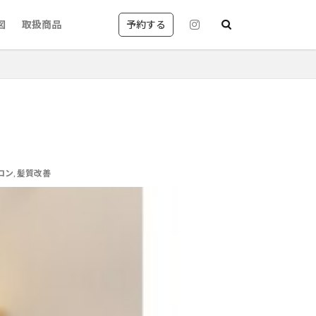
予約する
図
取扱商品
京都
ロン
,
髪質改善
レイヤーカット
丸御池
質改善カラー
国風が得意なサロン
美容室英語
shampoo blow