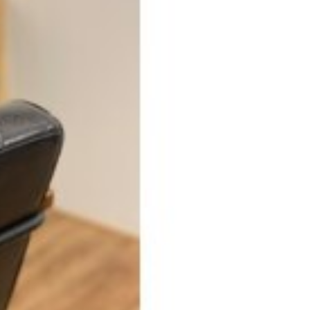
ー
からの美容室
代
40代以降
ブリーチ無し
ラ
ハイライト
ーニングストレート
ー
パーマ
ヘアケア