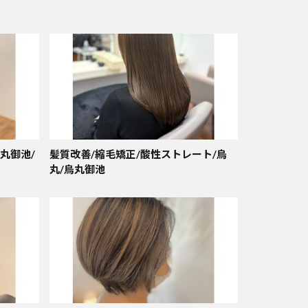
丸御池/
髪質改善/縮毛矯正/酸性ストレート/烏
丸/烏丸御池