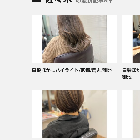
の最新記事8件
白髪ぼかしハイライト/京都/烏丸/御池
白髪ぼか
御池