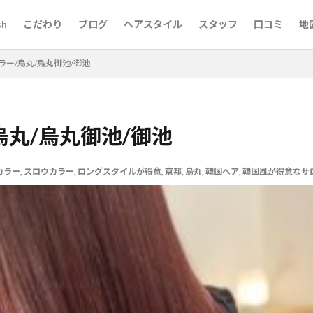
sh
こだわり
ブログ
ヘアスタイル
スタッフ
口コミ
地
ラー/烏丸/烏丸御池/御池
烏丸/烏丸御池/御池
代60代
京都市役所
梅雨対策
市役所前
婚活用写真
婚活
前髪縮毛矯正
京都英語可能美容室
京都美容室
京都市役所前
カラー
,
スロウカラー
,
ロングスタイルが得意
,
京都
,
烏丸
,
韓国へア
,
韓国風が得意なサ
原町
三条
ロングスタイルが得意
レイヤーカットが得意な美容師
池
メンズパーマ
メンズカット
マンツーマン
河原町
烏
酸熱トリートメントが得意
髪質改善メニュー
髪質改善が得意
髪
髪ドラつるりんちょ
髪ドラシャンプートリートメント
髪ドラ
韓
ちゃん筆
烏丸御池女性スタッフ
英語対応美容室
英語可能美容室
結婚相談
白髪染め
白髪ぼかしハイライト
白髪ぼかしが得意
とは
白髪ぼかし
30代
ヘナカラー
黒木式酸性ストレート