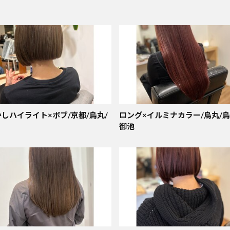
しハイライト×ボブ/京都/烏丸/
ロング×イルミナカラー/烏丸/烏
御池