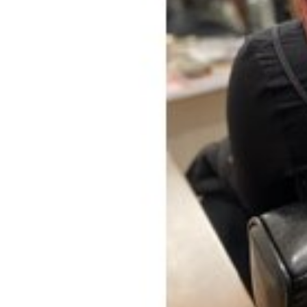
40代
エイジ
アディクシーカラ
Haircut
hair 
カラーの違い
ブリーチオンカラ
ノンジアミン
スロウカラー
縮毛矯正
酸
お知らせ
ハ