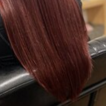
ングケア
ウィービングカラー
イルミナカラー
イヤリングカラー
ー
Wカラー
TOKIOリミテッドトリートメント
KINUJYOドライヤ
color
60代以降
60代
50代以降
50代からの美容室
50
カットが得意
グレージュ
シークレットハイライト
ヘアアレンジ
ー
ブリーチ
バレイヤージュ
30代からの美容室
ハイライトカ
トステア
トキオリミテッド
チューニングストレートが得意
チュ
ストレート
シースルー
40代からの美容室
カット
ヘアカラ
熱トリートメント
酸性ストレート
髪質改善
トリートメント
イライトカラー
検索