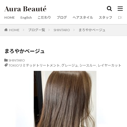
カテゴリー
HOME
English
こだわり
ブログ
ヘアスタイル
スタッフ
口コ
HOME
ブログ一覧
SHINTARO
まろやかベージュ
タグ
20代30代40代50代60代
京都市役所
梅雨対策
市役所前
婚活用写真
婚活
女性スタイリスト
まろやかベージュ
前髪縮毛矯正
京都英語可能美容室
京都美容室
SHINTARO
TOKIOリミテッドトリートメント
,
グレージュ
,
シースルー
,
レイヤーカット
京都市役所前
京都
烏丸
三条河原町
三条
ロングスタイルが得意
レイヤーカットが得意な美容師
レイヤーカット
リタッチカラー 御池
メンズパーマ
メンズカット
マンツーマン
河原町
烏丸御池
ヘアケア商品
酸熱トリートメントが得意
髪質改善メニュー
髪質改善が得意
髪質改善カラー
髪にドラマを
髪ドラつるりんちょ
髪ドラシャンプートリートメント