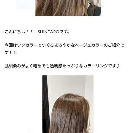
髪ドラ
韓国風が得意なサロン
韓国へア
赤ちゃん筆
烏丸御池女性スタッフ
英語対応美容室
英語可能美容室
美容室英語
縮毛矯正が得意
こんにちは！！ SHINTAROです。
結婚相談
白髪染め
白髪ぼかしハイライト
白髪ぼかしが得意
白髪ぼかしカラーとは
今回はワンカラーでつくるまろやかなベージュカラーのご紹介で
白髪ぼかし
30代
ヘナカラー
す！！
黒木式酸性ストレート
shampoo blow
40代
肌馴染みがよく暗めでも透明感たっぷりなカラーリングです♪
エイジングケア
ウィービングカラー
イルミナカラー
イヤリングカラー
アディクシーカラー
Wカラー
TOKIOリミテッドトリートメント
KINUJYOドライヤー
からの美容室
Haircut
hair color
60代以降
60代
50代以降
50代からの美容室
50代
40代以降
カラーの違い
カットが得意
グレージュ
シークレットハイライト
ヘアアレンジ