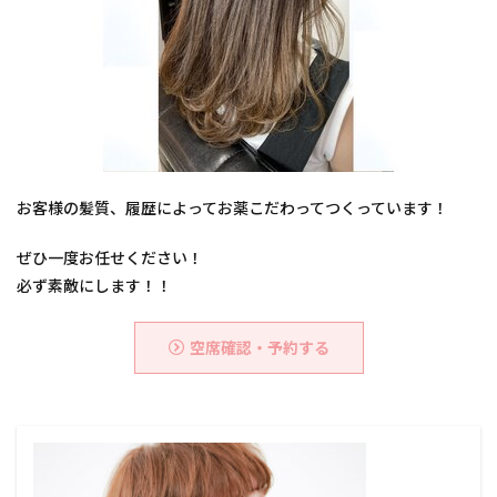
ブリーチ無し
ブリーチオンカラー
ブリーチ
バレイヤージュ
30代からの美容室
ハイライトカラ
ハイライト
ノンジアミン
トステア
トキオリミテッド
チューニングストレートが得意
チューニングストレート
スロウカラー
ストレート
シースルー
40代からの美容室
カット
お客様の髪質、履歴によってお薬こだわってつくっています！
ヘアカラー
パーマ
縮毛矯正
ぜひ一度お任せください！
酸熱トリートメント
酸性ストレート
髪質改善
必ず素敵にします！！
トリートメント
ヘアケア
お知らせ
ハイライトカラー
空席確認・予約する
検索